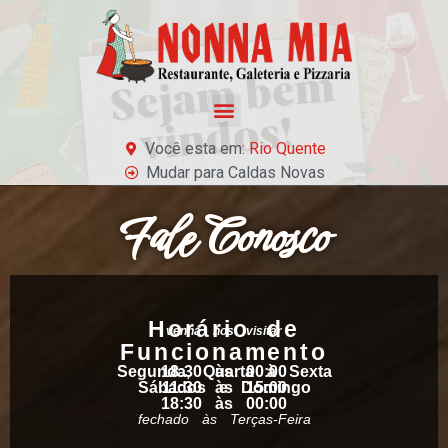
Você esta em:
Rio Quente
Mudar para Caldas Novas
Fale Conosco
Horário de
venha nos visitar
Funcionamento
Segunda, Quarta à Sexta
18:30 às 00:00
Sábados e Domingo
11:30 às 15:00
18:30 às 00:00
fechado às Terças-Feira