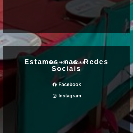
Estamos nas Redes
nas redes sociais
Sociais
Facebook
Instagram