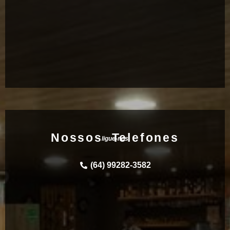
Nossos Telefones
ligue-nos
(64) 99282-3582